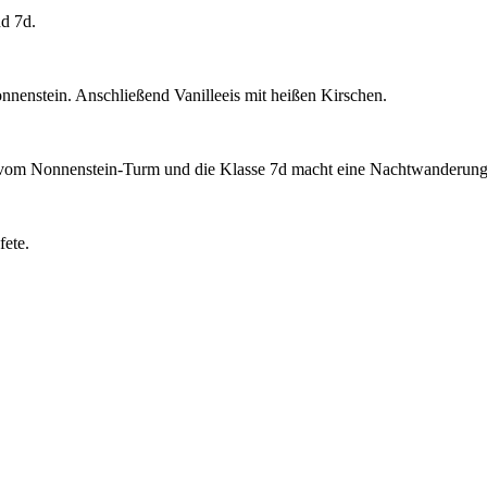
d 7d.
enstein. Anschließend Vanilleeis mit heißen Kirschen.
er vom Nonnenstein-Turm und die Klasse 7d macht eine Nachtwanderun
ete.