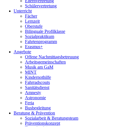
Elternvertretung
Schülervertretung
Unterricht
Fächer
Lernzeit
Oberstufe
Bilinguale Profilklasse
Sozialpraktikum
Fahrtenprogramm
Erasmus+
Angebote
Offene Nachmittagsbetreuung
Arbeitsgemeinschaften
Musik am GaM
MINT
Kindernothilfe
Fahrradscouts
Sanitätsdienst
Amnesty
Astronomie
Feria
Busbegleitung
Beratung & Prävention
Sozialarbeit & Beratungsteam
Präventionskonzept