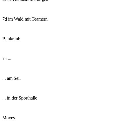
7d im Wald mit Teamern
Bankraub
7a ...
... am Seil
... in der Sporthalle
Moves