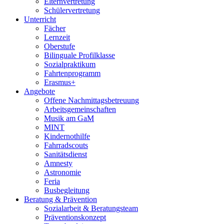
Elternvertretung
Schülervertretung
Unterricht
Fächer
Lernzeit
Oberstufe
Bilinguale Profilklasse
Sozialpraktikum
Fahrtenprogramm
Erasmus+
Angebote
Offene Nachmittagsbetreuung
Arbeitsgemeinschaften
Musik am GaM
MINT
Kindernothilfe
Fahrradscouts
Sanitätsdienst
Amnesty
Astronomie
Feria
Busbegleitung
Beratung & Prävention
Sozialarbeit & Beratungsteam
Präventionskonzept